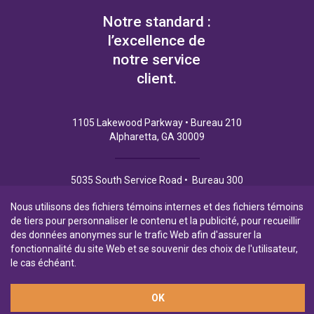
Notre standard :
l’excellence de
notre service
client.
1105 Lakewood Parkway • Bureau 210
Alpharetta, GA 30009
5035 South Service Road • Bureau 300
Burlington (Ontario) L7L 6M9
Nous utilisons des fichiers témoins internes et des fichiers témoins
de tiers pour personnaliser le contenu et la publicité, pour recueillir
des données anonymes sur le trafic Web afin d'assurer la
fonctionnalité du site Web et se souvenir des choix de l'utilisateur,
Politique de Confidentialité
Conditions d’utilisation
le cas échéant.
OK
Filiale en propriété exclusive de la Banque Laurentienne