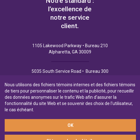
Notre standard :
l’excellence de
notre service
client.
1105 Lakewood Parkway • Bureau 210
Alpharetta, GA 30009
5035 South Service Road • Bureau 300
Burlington (Ontario) L7L 6M9
Nous utilisons des fichiers témoins internes et des fichiers témoins
de tiers pour personnaliser le contenu et la publicité, pour recueillir
des données anonymes sur le trafic Web afin d'assurer la
fonctionnalité du site Web et se souvenir des choix de l'utilisateur,
Politique de Confidentialité
Conditions d’utilisation
le cas échéant.
Filiale en propriété exclusive de la Banque Laurentienne
OK
© 2026 Financement commercial Northpoint