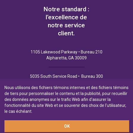
Notre standard :
l’excellence de
notre service
client.
1105 Lakewood Parkway • Bureau 210
Alpharetta, GA 30009
5035 South Service Road • Bureau 300
Burlington (Ontario) L7L 6M9
Nous utilisons des fichiers témoins internes et des fichiers témoins
de tiers pour personnaliser le contenu et la publicité, pour recueillir
des données anonymes sur le trafic Web afin d'assurer la
fonctionnalité du site Web et se souvenir des choix de l'utilisateur,
Politique de Confidentialité
Conditions d’utilisation
le cas échéant.
OK
Filiale en propriété exclusive de la Banque Laurentienne