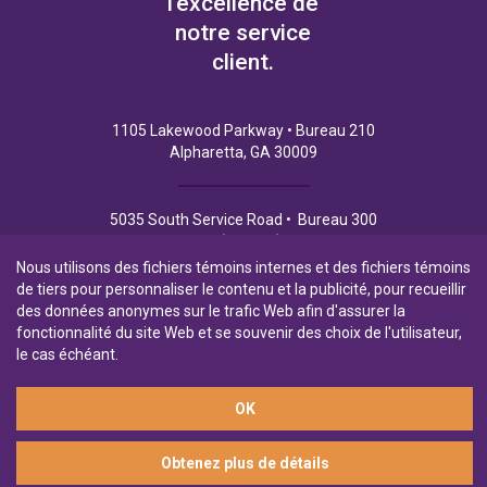
l’excellence de
notre service
client.
1105 Lakewood Parkway • Bureau 210
Alpharetta, GA 30009
5035 South Service Road • Bureau 300
Burlington (Ontario) L7L 6M9
Nous utilisons des fichiers témoins internes et des fichiers témoins
de tiers pour personnaliser le contenu et la publicité, pour recueillir
des données anonymes sur le trafic Web afin d'assurer la
fonctionnalité du site Web et se souvenir des choix de l'utilisateur,
Politique de Confidentialité
Conditions d’utilisation
le cas échéant.
Filiale en propriété exclusive de la Banque Laurentienne
OK
© 2026 Financement commercial Northpoint
Obtenez plus de détails