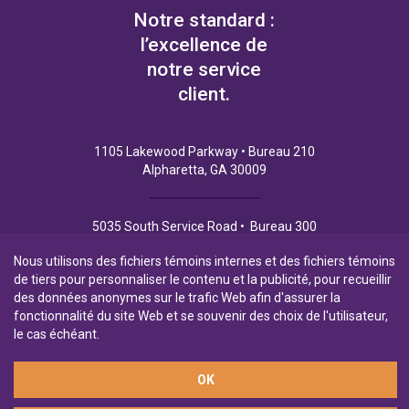
Notre standard :
l’excellence de
notre service
client.
1105 Lakewood Parkway • Bureau 210
Alpharetta, GA 30009
5035 South Service Road • Bureau 300
Burlington (Ontario) L7L 6M9
Nous utilisons des fichiers témoins internes et des fichiers témoins
de tiers pour personnaliser le contenu et la publicité, pour recueillir
des données anonymes sur le trafic Web afin d'assurer la
fonctionnalité du site Web et se souvenir des choix de l'utilisateur,
Politique de Confidentialité
Conditions d’utilisation
le cas échéant.
OK
Filiale en propriété exclusive de la Banque Laurentienne