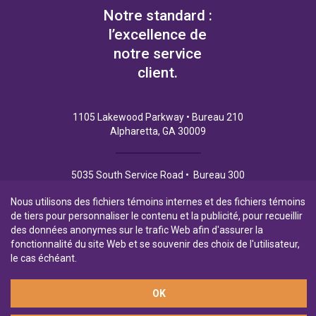
Notre standard :
l’excellence de
notre service
client.
1105 Lakewood Parkway • Bureau 210
Alpharetta, GA 30009
5035 South Service Road • Bureau 300
Burlington (Ontario) L7L 6M9
Nous utilisons des fichiers témoins internes et des fichiers témoins
de tiers pour personnaliser le contenu et la publicité, pour recueillir
des données anonymes sur le trafic Web afin d'assurer la
fonctionnalité du site Web et se souvenir des choix de l'utilisateur,
Politique de Confidentialité
Conditions d’utilisation
le cas échéant.
OK
Filiale en propriété exclusive de la Banque Laurentienne