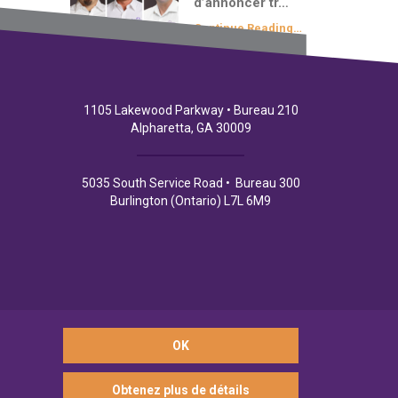
d’annoncer tr…
Continue Reading…
1105 Lakewood Parkway • Bureau 210
Alpharetta, GA 30009
5035 South Service Road • Bureau 300
Burlington (Ontario) L7L 6M9
OK
© 2026 Financement commercial Northpoint
Obtenez plus de détails