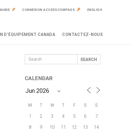
MANDE
CONNEXION ACCESSCOMPASS
ENGLISH
N D’ÉQUIPEMENT CANADA
CONTACTEZ-NOUS
SEARCH
CALENDAR
M
T
W
T
F
S
S
1
2
3
4
5
6
7
8
9
10
11
12
13
14