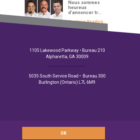
Nous sommes
heureux
d’annoncer tr…
Continue Reading…
1105 Lakewood Parkway • Bureau 210
Alpharetta, GA 30009
5035 South Service Road • Bureau 300
Burlington (Ontario) L7L 6M9
OK