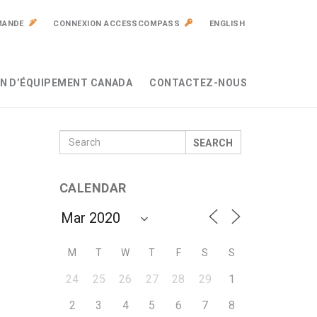
MANDE
CONNEXION ACCESSCOMPASS
ENGLISH
N D’ÉQUIPEMENT CANADA
CONTACTEZ-NOUS
SEARCH
CALENDAR
M
T
W
T
F
S
S
24
25
26
27
28
29
1
2
3
4
5
6
7
8