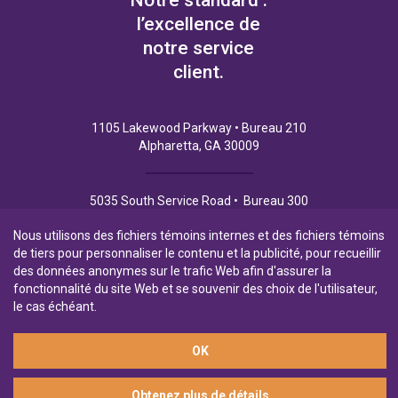
Notre standard :
l’excellence de
notre service
client.
1105 Lakewood Parkway • Bureau 210
Alpharetta, GA 30009
5035 South Service Road • Bureau 300
Burlington (Ontario) L7L 6M9
Nous utilisons des fichiers témoins internes et des fichiers témoins
de tiers pour personnaliser le contenu et la publicité, pour recueillir
des données anonymes sur le trafic Web afin d'assurer la
fonctionnalité du site Web et se souvenir des choix de l'utilisateur,
Politique de Confidentialité
Conditions d’utilisation
le cas échéant.
OK
Filiale en propriété exclusive de la Banque Laurentienne
Obtenez plus de détails
© 2026 Financement commercial Northpoint