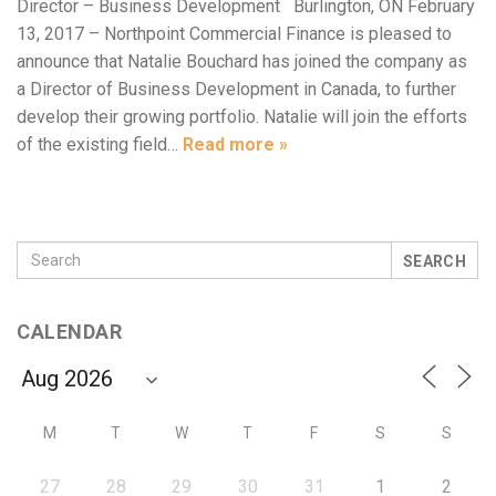
Director – Business Development Burlington, ON February
13, 2017 – Northpoint Commercial Finance is pleased to
announce that Natalie Bouchard has joined the company as
a Director of Business Development in Canada, to further
develop their growing portfolio. Natalie will join the efforts
of the existing field…
Read more »
SEARCH
CALENDAR
M
T
W
T
F
S
S
27
28
29
30
31
1
2