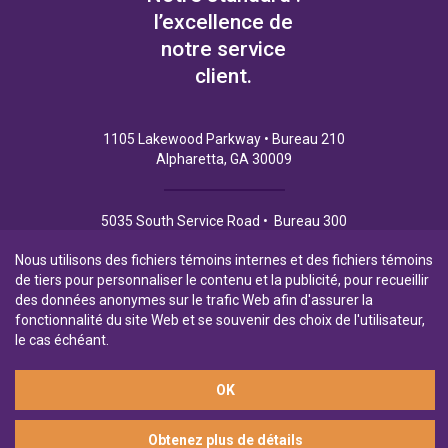
l’excellence de
notre service
client.
1105 Lakewood Parkway • Bureau 210
Alpharetta, GA 30009
5035 South Service Road • Bureau 300
Burlington (Ontario) L7L 6M9
Nous utilisons des fichiers témoins internes et des fichiers témoins
de tiers pour personnaliser le contenu et la publicité, pour recueillir
des données anonymes sur le trafic Web afin d'assurer la
fonctionnalité du site Web et se souvenir des choix de l'utilisateur,
Politique de Confidentialité
Conditions d’utilisation
le cas échéant.
OK
Filiale en propriété exclusive de la Banque Laurentienne
Obtenez plus de détails
© 2026 Financement commercial Northpoint