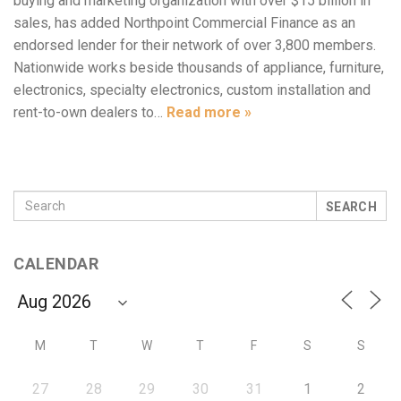
buying and marketing organization with over $15 billion in
sales, has added Northpoint Commercial Finance as an
endorsed lender for their network of over 3,800 members.
Nationwide works beside thousands of appliance, furniture,
electronics, specialty electronics, custom installation and
rent-to-own dealers to…
Read more »
SEARCH
CALENDAR
M
T
W
T
F
S
S
27
28
29
30
31
1
2