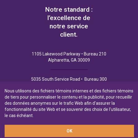
Notre standard :
l’excellence de
notre service
client.
1105 Lakewood Parkway • Bureau 210
Alpharetta, GA 30009
5035 South Service Road • Bureau 300
Burlington (Ontario) L7L 6M9
Nous utilisons des fichiers témoins internes et des fichiers témoins
de tiers pour personnaliser le contenu et la publicité, pour recueillir
des données anonymes sur le trafic Web afin d'assurer la
fonctionnalité du site Web et se souvenir des choix de l'utilisateur,
Politique de Confidentialité
Conditions d’utilisation
le cas échéant.
OK
Filiale en propriété exclusive de la Banque Laurentienne