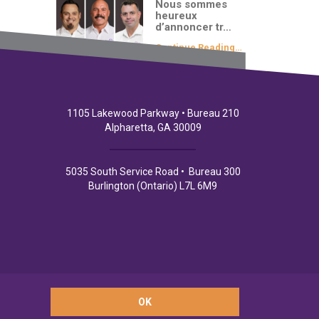
Nous sommes
heureux
d’annoncer tr…
Continue Reading…
1105 Lakewood Parkway • Bureau 210
Alpharetta, GA 30009
5035 South Service Road • Bureau 300
Burlington (Ontario) L7L 6M9
OK