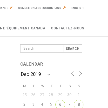
MANDE
CONNEXION ACCESSCOMPASS
ENGLISH
N D’ÉQUIPEMENT CANADA
CONTACTEZ-NOUS
SEARCH
CALENDAR
M
T
W
T
F
S
S
25
26
27
28
29
30
1
2
3
4
5
7
6
8